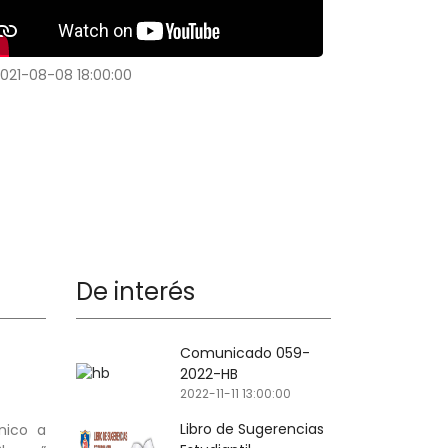
021-08-08 18:00:00
2021-07-24 
éntame cuál es tu libro favorito 2021
Actuación F
De interés
Comunicado 059-
2022-HB
2022-11-11 13:00:00
Libro de Sugerencias
nico a